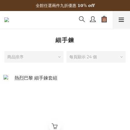
全館任選兩件九折優惠 𝟭𝟬% 𝙤𝙛𝙛
🌟 新加入會員贈300元購物金
🌟 新加入會員贈300元購物金
細手鍊
商品排序
每頁顯示 24 個