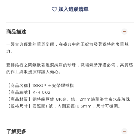
加入追蹤清單
商品描述
一襲古典優雅的華麗姿態，在盛典中的王妃散發著獨特的奢華魅
力。
雙排鋯石之間鑲嵌著溫潤純淨的珍珠，職場氣勢穿搭必備，高質感
的作工與浪漫演繹讓人傾心。
【
商品名稱
】18KGP 王妃榮耀戒指
【
商品編號
】K-RI002
【
商品材質
】銅特級厚鍍18K金、鋯、2mm施華洛世奇水晶珍珠
【
規格尺寸
】
國際圍11
號
，
內圍直徑16.5mm，
尺寸可微調
。
了解更多