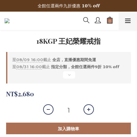
全館任選兩件九折優惠 𝟭𝟬% 𝙤𝙛𝙛
🌟 新加入會員贈300元購物金
🌟 新加入會員贈300元購物金
18KGP 王妃榮耀戒指
至
08/09 16:00
截止
全店，直播優惠期間免運
至
08/31 16:00
截止
指定分類，全館任選兩件𝟵折 𝟭𝟬% 𝙤𝙛𝙛
NT$2,680
加入購物車