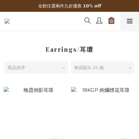
全館任選兩件九折優惠 𝟭𝟬% 𝙤𝙛𝙛
🌟 新加入會員贈300元購物金
🌟 新加入會員贈300元購物金
Earrings/耳環
商品排序
每頁顯示 24 個