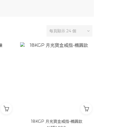
每頁顯示 24 個
18KGP 月光寶盒戒指-橢圓款