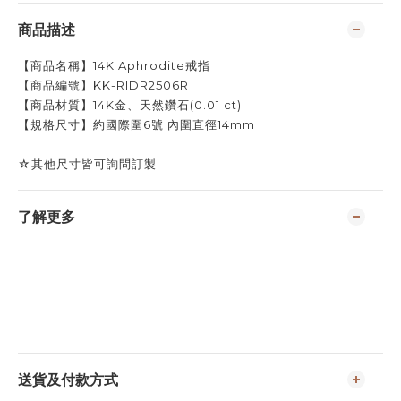
商品描述
【商品名稱】1
4K Aphrodite
戒指
【
商品編號】
KK-RIDR2506R
【商品材質】14K金、
天然鑽石
(
0.01 ct)
【規格尺寸】約
國際圍
6
號 內圍直徑14mm
☆其他尺寸皆可詢問訂製
了解更多
送貨及付款方式