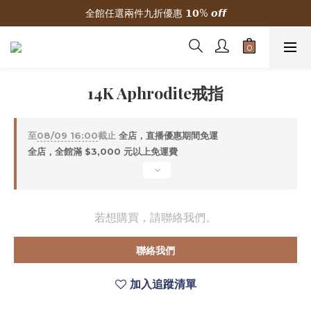
全館任選兩件九折優惠 𝟭𝟬% 𝙤𝙛𝙛
🌟 新加入會員贈300元購物金
🌟 新加入會員贈300元購物金
14K Aphrodite戒指
至
08/09 16:00
截止
全店，直播優惠期間免運
全店，全館滿 $3,000 元以上免運費
若想購買，請聯絡我們。
聯絡我們
加入追蹤清單