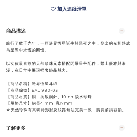
加入追蹤清單
商品描述
航行了數千光年，一顆邊界恆星誕生於黑夜之中，發出的光和熱成
為星際中永恆的回憶。
以女孩最喜歡的天然珍珠元素搭配閃耀星芒配件，繫上優雅與浪
漫，在日常中展現輕奢飾品魅力。
【
商品名稱
】邊界恆星耳環
【
商品編號
】EAL1980-031
【
商品材質
】銅、抗敏鋼針、10mm淡水珍珠
【
規格尺寸
】約長41mm
寬17mm
☆天然珍珠有其獨特形狀及紋路無法完美一致，購買前請斟酌。
了解更多