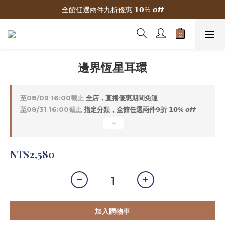
全館任選兩件九折優惠 𝟭𝟬% 𝙤𝙛𝙛
🌟 新加入會員贈300元購物金
🌟 新加入會員贈300元購物金
邊界恆星耳環
至
08/09 16:00
截止
全店，直播優惠期間免運
至
08/31 16:00
截止
指定分類，全館任選兩件𝟵折 𝟭𝟬% 𝙤𝙛𝙛
NT$2,580
加入購物車