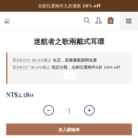
全館任選兩件九折優惠 𝟭𝟬% 𝙤𝙛𝙛
🌟 新加入會員贈300元購物金
🌟 新加入會員贈300元購物金
迷航者之歌兩戴式耳環
至
08/09 16:00
截止
全店，直播優惠期間免運
至
08/31 16:00
截止
指定分類，全館任選兩件𝟵折 𝟭𝟬% 𝙤𝙛𝙛
NT$2,580
加入購物車