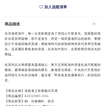
加入追蹤清單
商品描述
在浩瀚星海中，每一次迷航都是為了尋找心中那道光。當羅盤的指
針在星辰間旋轉，那不是迷失，而是一場與靈魂對話的旅程。整體
設計不張揚卻極具質感，將航海時代的探險精神與當代美學完美融
合。這是屬於勇敢者的浪漫，在未知中前行，在黑暗裡仍篤信光的
降臨。
此系列以古典羅盤為靈感核心，將天文與航海的浪漫化為可配戴的
藝術。圓環鑲嵌著細緻的鑽石，象徵星光環繞。中央的六芒星指針
如同指引方向的北極星，蘊含著「即使迷途也優雅前行」的深刻詩
意。
【
商品名稱
】迷航者之歌兩戴式耳環
【
商品編號
】EAD2580-004
【商品材質】銅、抗敏鋼針
、鋯石