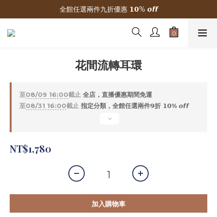
全館任選兩件九折優惠 𝟭𝟬% 𝙤𝙛𝙛
🌟 新加入會員贈300元購物金
🌟 新加入會員贈300元購物金
花間流轉耳環
至
08/09 16:00
截止
全店，直播優惠期間免運
至
08/31 16:00
截止
指定分類，全館任選兩件𝟵折 𝟭𝟬% 𝙤𝙛𝙛
NT$1,780
加入購物車