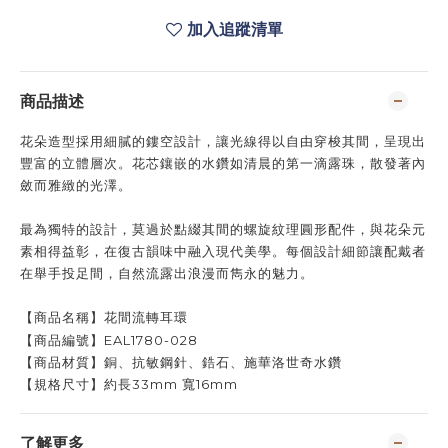
加入追蹤清單
商品描述
花朵造型採用細膩的鏤空設計，讓光線得以自由穿梭其間，呈現出
豐富的立體層次。花芯鑲嵌的水鑽如清晨的第一滴露珠，散發著內
斂而雅緻的光澤。
最為獨特的設計，莫過於點綴其間的螺旋紋理圓形配件，與花朵元
素相得益彰，在復古韻味中融入現代美學。每個設計細節讓配戴者
在舉手投足間，自然流露出浪漫而雋永的魅力。​​​​​​​​​​​​​​​​
【
商品名稱
】花間流轉耳環
【
商品編號
】EAL1780-028
【商品材質】銅、抗敏鋼針
、鋯石、施華洛世奇水鑽
【規格尺寸】
約
長33mm 寬16mm
了解更多